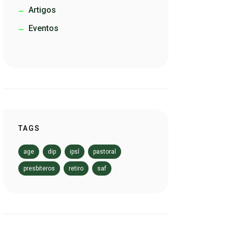
Artigos
Eventos
TAGS
age
dip
ipsl
pastoral
presbiteros
retiro
saf