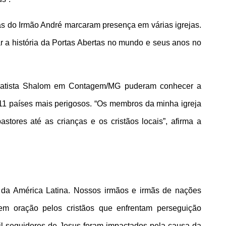
as do Irmão André marcaram presença em várias igrejas. 
r a história da Portas Abertas no mundo e seus anos no 
atista Shalom em Contagem/MG puderam conhecer a 
 11 países mais perigosos. “Os membros da minha igreja 
ores até as crianças e os cristãos locais”, afirma a 
da América Latina. Nossos irmãos e irmãs de nações 
 oração pelos cristãos que enfrentam perseguição 
il seguidores de Jesus foram impactados pela causa da 